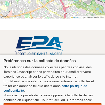
Leaflet
|
© OpenStreetMap contributors
Association EPA Angers
Préférences sur la collecte de données
5 rue Guérin 49100 Angers - Maison des Sports
Nous utilisons des données collectées par des cookies, des
+33 2 41 43 06 63
librairies Javascript et nos partenaires pour améliorer votre
contact@clubepa.fr
expérience et analyser le traffic de ce site internet.
En utilisant ce site internet, vous nous autorisez à collecter et
traiter ces données tel que décrit dans
notre politique de
confidentialité
.
Vous avez la possibilité de vous opposer à la collecte de ces
données en cliquant sur "Tout refuser" ou "Gérer mes choix".