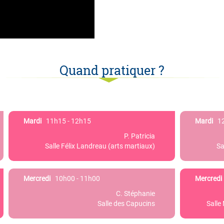
Quand pratiquer ?
Mardi
11h15 - 12h15
Mardi
12
P. Patricia
Salle Félix Landreau (arts martiaux)
Sa
Mercredi
10h00 - 11h00
Mercredi
C. Stéphanie
Salle des Capucins
Salle