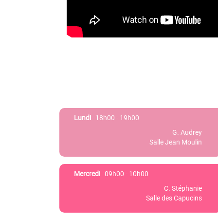
Lundi
18h00 - 19h00
G. Audrey
Salle Jean Moulin
Mercredi
09h00 - 10h00
C. Stéphanie
Salle des Capucins