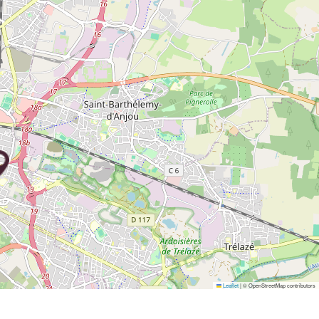
Leaflet
|
© OpenStreetMap contributors