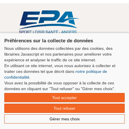
Association EPA Angers
Préférences sur la collecte de données
5 rue Guérin 49100 Angers - Maison des Sports
Nous utilisons des données collectées par des cookies, des
+33 2 41 43 06 63
librairies Javascript et nos partenaires pour améliorer votre
contact@clubepa.fr
expérience et analyser le traffic de ce site internet.
En utilisant ce site internet, vous nous autorisez à collecter et
traiter ces données tel que décrit dans
notre politique de
confidentialité
.
Vous avez la possibilité de vous opposer à la collecte de ces
données en cliquant sur "Tout refuser" ou "Gérer mes choix".
Tout accepter
Tout refuser
© azimut •
www.azimut.net
• créateur de solutions
numériques |
Mentions légales
Gérer mes choix