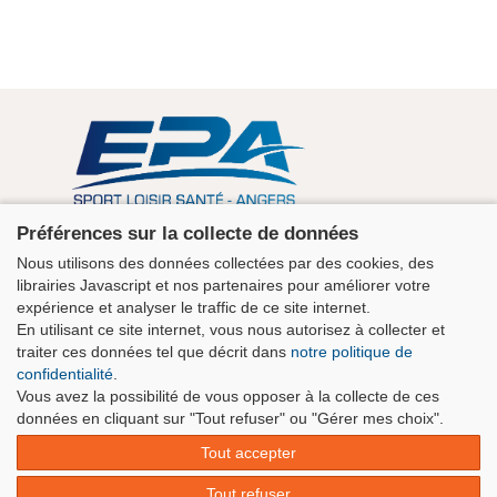
Association EPA Angers
Préférences sur la collecte de données
5 rue Guérin 49100 Angers - Maison des Sports
Nous utilisons des données collectées par des cookies, des
+33 2 41 43 06 63
librairies Javascript et nos partenaires pour améliorer votre
contact@clubepa.fr
expérience et analyser le traffic de ce site internet.
En utilisant ce site internet, vous nous autorisez à collecter et
traiter ces données tel que décrit dans
notre politique de
confidentialité
.
Vous avez la possibilité de vous opposer à la collecte de ces
données en cliquant sur "Tout refuser" ou "Gérer mes choix".
Tout accepter
Tout refuser