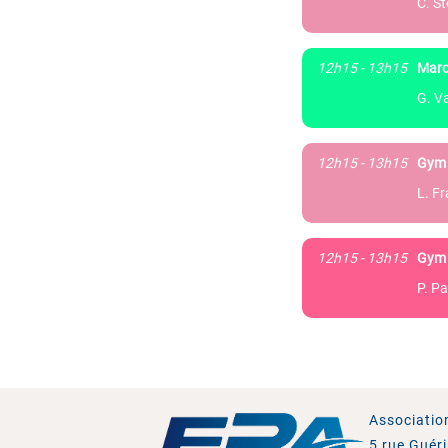
C. S
12h15 - 13h15
Marc
G. Va
12h15 - 13h15
Gym 
L. F
12h15 - 13h15
Gym 
P. Pa
Associatio
5 rue Guér