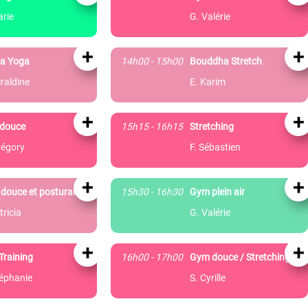
arie
G. Valérie
+
+
a Yoga
14h00 - 15h00
Bouddha Stretch
raldine
E. Karim
+
+
douce
15h15 - 16h15
Stretching
régory
F. Sébastien
+
+
douce et posturale
15h30 - 16h30
Gym plein air
tricia
G. Valérie
+
+
Training
16h00 - 17h00
Gym douce / Stretching
téphanie
S. Cyrille