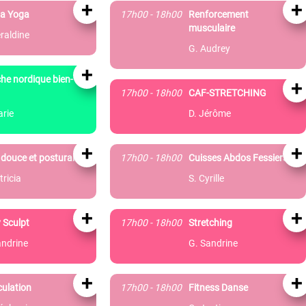
+
+
a Yoga
17h00 - 18h00
Renforcement
musculaire
raldine
G. Audrey
+
he nordique bien-
+
17h00 - 18h00
CAF-STRETCHING
arie
D. Jérôme
+
+
douce et posturale
17h00 - 18h00
Cuisses Abdos Fessiers
tricia
S. Cyrille
+
+
 Sculpt
17h00 - 18h00
Stretching
andrine
G. Sandrine
+
+
ulation
17h00 - 18h00
Fitness Danse