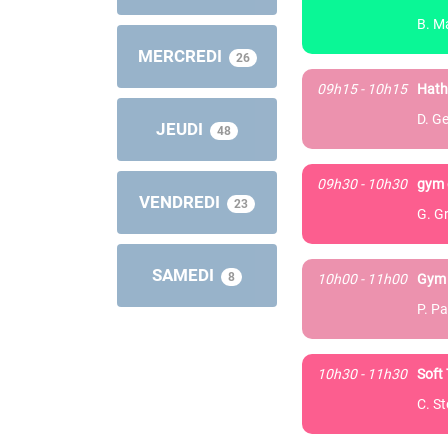
B. M
MERCREDI
26
09h15 - 10h15
Hath
D. Ge
JEUDI
48
09h30 - 10h30
gym 
VENDREDI
23
G. G
SAMEDI
8
10h00 - 11h00
Gym 
P. Pa
10h30 - 11h30
Soft 
C. S