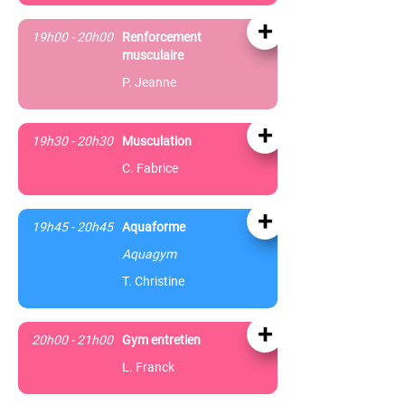
+
19h00 - 20h00
Renforcement
musculaire
P. Jeanne
+
19h30 - 20h30
Musculation
C. Fabrice
+
19h45 - 20h45
Aquaforme
Aquagym
T. Christine
+
20h00 - 21h00
Gym entretien
L. Franck