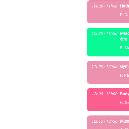
10h30 - 11h30
Hath
D. Ge
10h30 - 11h30
Marc
être
B. M
11h00 - 12h00
Gym 
P. Pa
12h00 - 13h00
Body
G. S
12h15 - 13h30
Musc