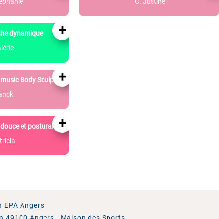
téphanie
C. Justine
+
he dynamique
lérie
+
music Body Sculpt
ranck
+
douce et posturale
tricia
n EPA Angers
in 49100 Angers - Maison des Sports