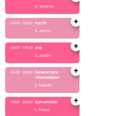
G. Sandrine
+
18h00 - 19h00
Pop Fit
D. Jérôme
+
18h30 - 19h30
step
C. Justine
+
19h00 - 20h00
Danse en ligne
<intermédiaire>
C. Isabelle
+
19h00 - 20h00
Gym entretien
L. Franck