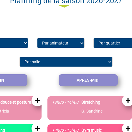
Planning de la saison 2026-2027
IN
APRÈS-MIDI
+
+
douce et posturale
13h00 - 14h00
Stretching
tricia
G. Sandrine
+
+
ing
14h00 - 15h00
Gym music