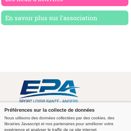
En savoir plus sur l'association
Association EPA Angers
Préférences sur la collecte de données
5 rue Guérin 49100 Angers - Maison des Sports
Nous utilisons des données collectées par des cookies, des
+33 2 41 43 06 63
librairies Javascript et nos partenaires pour améliorer votre
contact@clubepa.fr
expérience et analyser le traffic de ce site internet.