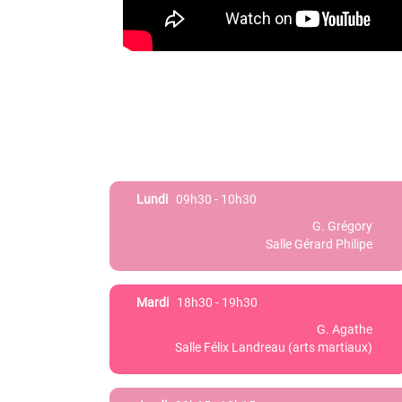
Lundi
09h30 - 10h30
G. Grégory
Salle Gérard Philipe
Mardi
18h30 - 19h30
G. Agathe
Salle Félix Landreau (arts martiaux)