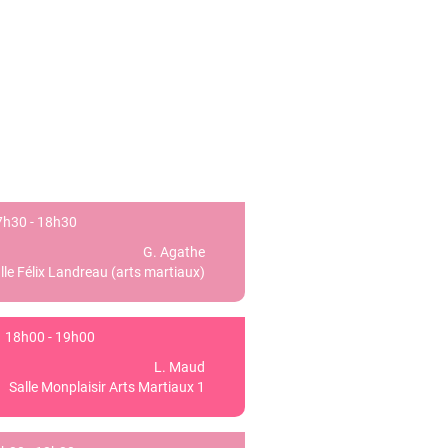
h30 - 18h30
G. Agathe
lle Félix Landreau (arts martiaux)
18h00 - 19h00
L. Maud
Salle Monplaisir Arts Martiaux 1