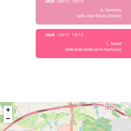
Jeudi
09h15 - 10h15
G. Sandrine
Salle Jean Bouin (danse)
Jeudi
12h15 - 13h15
L. Maud
Salle Belle Beille (arts martiaux)
+
−