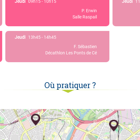
Jeudi
09h15 - 10h15
Jeudi
11h
P. Erwin
Salle Raspail
Jeudi
13h45 - 14h45
F. Sébastien
Décathlon Les Ponts de Cé
Où pratiquer ?