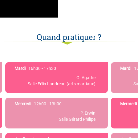
Quand pratiquer ?
Mardi
16h30 - 17h30
Mardi
17
G. Agathe
Salle Félix Landreau (arts martiaux)
Sa
Mercredi
12h00 - 13h00
Mercredi
P. Erwin
Salle Gérard Philipe