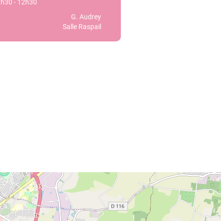
30 - 12h30
G. Audrey
Salle Raspail