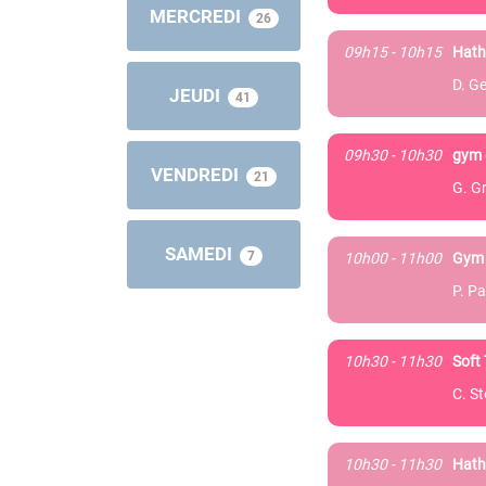
MERCREDI
26
09h15 - 10h15
Hath
D. Ge
JEUDI
41
09h30 - 10h30
gym 
VENDREDI
21
G. G
SAMEDI
7
10h00 - 11h00
Gym 
P. Pa
10h30 - 11h30
Soft 
C. S
10h30 - 11h30
Hath