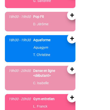
G. Sandrine
+
18h00 - 19h00
Pop Fit
D. Jérôme
+
18h30 - 19h30
Aquaforme
Aquagym
T. Christine
+
19h00 - 20h00
Danse en ligne
<débutant>
C. Isabelle
+
19h00 - 20h00
Gym entretien
L. Franck