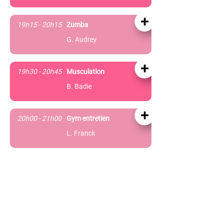
+
19h15 - 20h15
Zumba
G. Audrey
+
19h30 - 20h45
Musculation
B. Badie
+
20h00 - 21h00
Gym entretien
L. Franck