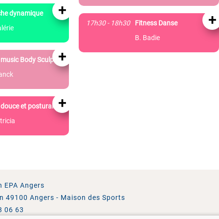
+
he dynamique
+
17h30 - 18h30
Fitness Danse
lérie
B. Badie
+
music Body Sculpt
ranck
+
douce et posturale
tricia
n EPA Angers
in 49100 Angers - Maison des Sports
3 06 63