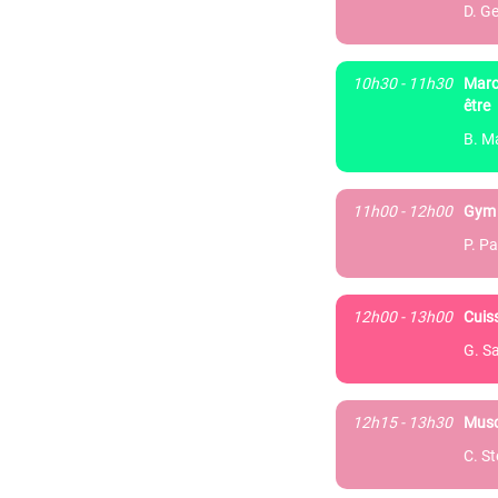
D. Ge
10h30 - 11h30
Marc
être
B. M
11h00 - 12h00
Gym 
P. Pa
12h00 - 13h00
Cuis
G. S
12h15 - 13h30
Musc
C. S