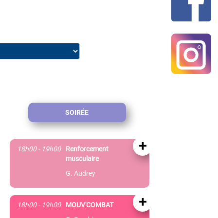
SOIRÉE
+
18h00 - 19h00
Renforcement
musculaire
G. Audrey
+
18h00 - 19h00
MOUV'COMBAT