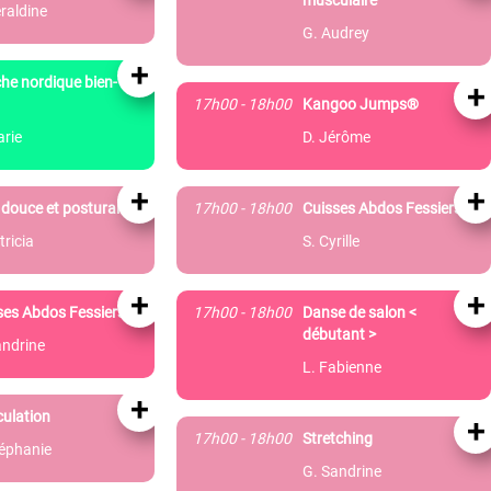
musculaire
raldine
G. Audrey
+
he nordique bien-
+
17h00 - 18h00
Kangoo Jumps®
arie
D. Jérôme
+
+
douce et posturale
17h00 - 18h00
Cuisses Abdos Fessiers
tricia
S. Cyrille
+
+
ses Abdos Fessiers
17h00 - 18h00
Danse de salon <
débutant >
andrine
L. Fabienne
+
ulation
+
17h00 - 18h00
Stretching
téphanie
G. Sandrine