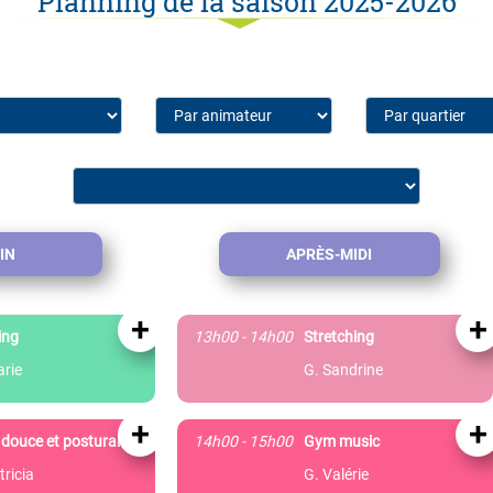
Planning de la saison 2025-2026
IN
APRÈS-MIDI
+
+
ing
13h00 - 14h00
Stretching
arie
G. Sandrine
+
+
douce et posturale
14h00 - 15h00
Gym music
tricia
G. Valérie