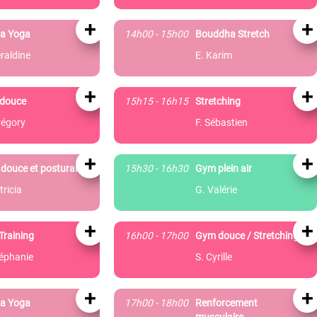
+
+
a Yoga
14h00 - 15h00
Bouddha Stretch
raldine
E. Karim
+
+
douce
15h15 - 16h15
Stretching
régory
F. Sébastien
+
+
douce et posturale
15h30 - 16h30
Gym plein air
tricia
G. Valérie
+
+
Training
16h00 - 17h00
Gym douce / Stretching
téphanie
S. Cyrille
+
+
a Yoga
17h00 - 18h00
Renforcement